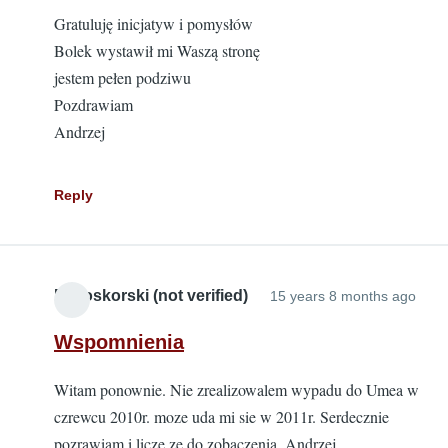
Gratuluję inicjatyw i pomysłów
Bolek wystawił mi Waszą stronę
jestem pełen podziwu
Pozdrawiam
Andrzej
Reply
Bialoskorski (not verified)
15 years 8 months ago
Wspomnienia
Witam ponownie. Nie zrealizowalem wypadu do Umea w
czrewcu 2010r. moze uda mi sie w 2011r. Serdecznie
pozrawiam i licze ze do zobaczenia .Andrzej