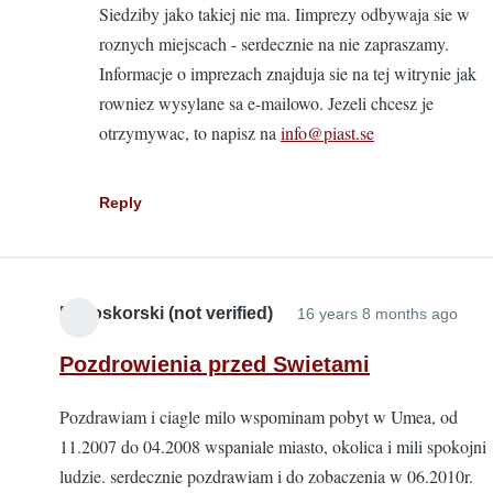
Siedziby jako takiej nie ma. Iimprezy odbywaja sie w
Pozdro
roznych miejscach - serdecznie na nie zapraszamy.
by
Informacje o imprezach znajduja sie na tej witrynie jak
Kamins
rowniez wysylane sa e-mailowo. Jezeli chcesz je
(not
otrzymywac, to napisz na
info@piast.se
verified
Reply
Bialoskorski (not verified)
16 years 8 months ago
Pozdrowienia przed Swietami
Pozdrawiam i ciagle milo wspominam pobyt w Umea, od
11.2007 do 04.2008 wspaniale miasto, okolica i mili spokojni
ludzie. serdecznie pozdrawiam i do zobaczenia w 06.2010r.