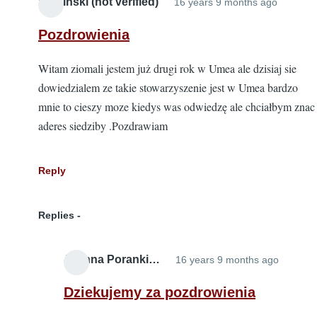
Kaminski (not verified)
16 years 9 months ago
verifie
Pozdrowienia
Witam ziomali jestem już drugi rok w Umea ale dzisiaj sie
dowiedzialem ze takie stowarzyszenie jest w Umea bardzo
mnie to cieszy moze kiedys was odwiedzę ale chciałbym znac
aderes siedziby .Pozdrawiam
Reply
Replies
Joanna Poranki…
16 years 9 months ago
In
reply
Dziekujemy za pozdrowienia
to