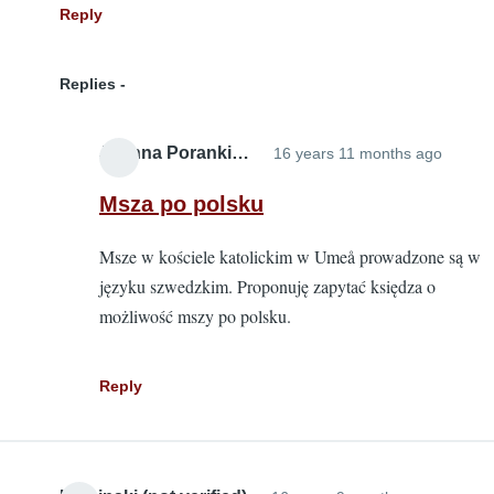
Reply
Replies
Joanna Poranki…
16 years 11 months ago
In
reply
Msza po polsku
to
Msze w kościele katolickim w Umeå prowadzone są w
Fajna
języku szwedzkim. Proponuję zapytać księdza o
strona
możliwość mszy po polsku.
nape
z
niej
Reply
by
Fenry
(not