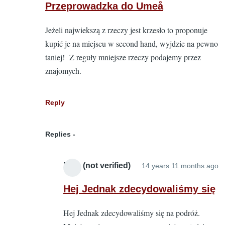
reply
Przeprowadzka do Umeå
to
Jeżeli najwiekszą z rzeczy jest krzesło to proponuje
Przep
kupić je na miejscu w second hand, wyjdzie na pewno
by
taniej! Z reguły mniejsze rzeczy podajemy przez
Mike
znajomych.
(not
verifie
Reply
Replies
Mike (not verified)
14 years 11 months ago
In
r
Hej Jednak zdecydowaliśmy się
to
Hej Jednak zdecydowaliśmy się na podróż.
P