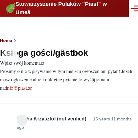
Stowarzyszenie Polaków "Piast" w
Skip to main content
Men
Umeå
Breadcrumb
Home
Księga gości/gästbok
Wpisz swój komentarz
Prosimy o nie wpisywanie w tym miejscu ogłoszeń ani pytań! Jeżeli
masz ogłoszenie albo konkretne pytanie to wyślij je nam
na:
info@piast.se
Mucha Krzysztof (not verified)
16 years 11 months
ago