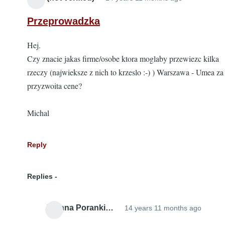
Przeprowadzka
Hej.
Czy znacie jakas firme/osobe ktora moglaby przewiezc kilka
rzeczy (najwieksze z nich to krzeslo :-) ) Warszawa - Umea za
przyzwoita cene?
Michal
Reply
Replies
Joanna Poranki…
14 years 11 months ago
In