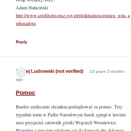
Adam Hałaciński
http://www.sztokholm.msz.gov.pl/pl/aktualnosci/umea_wita_a
mbasadora
Reply
Maciej Ludrowski (not verified)
13 years 3 months
ago
Pomoc
Bardzo serdecznie chciałem podziękować za pomoc. Trzy
tygodnie temu w Parku Narodowym Sarek zginął w lawinie
nasz przyjaciel, ratownik górski Wojciech Wroniewicz.
Wspólnie z jego tatą udalismy się do Szwecji aby dokonać