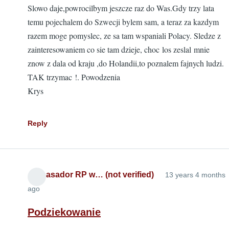
Slowo daje,powrocilbym jeszcze raz do Was.Gdy trzy lata
temu pojechalem do Szwecji bylem sam, a teraz za kazdym
razem moge pomyslec, ze sa tam wspaniali Polacy. Sledze z
zainteresowaniem co sie tam dzieje, choc los zeslal mnie
znow z dala od kraju ,do Holandii,to poznalem fajnych ludzi.
TAK trzymac !. Powodzenia
Krys
Reply
Ambasador RP w… (not verified)
13 years 4 months
ago
Podziekowanie