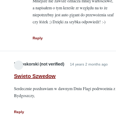
Mniejsze nie zawsze oznacza mniej wartościowe,
d
a napisałem o tym krześle zr względu na to że
U
niepotrzebny jest auto gigant do przewożenia szaf
b
czy łóżek ;) Dzięki za szybka odpowiedź! :-)
J
P
Reply
Bialoskorski (not verified)
14 years 2 months ago
Swieto Szwedow
Serdecznie pozdrawiam w dawnym Dniu Flagi podrwoeinia z
Bydgoszczy,
Reply