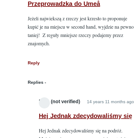
reply
Przeprowadzka do Umeå
to
Jeżeli najwiekszą z rzeczy jest krzesło to proponuje
Przep
kupić je na miejscu w second hand, wyjdzie na pewno
by
taniej! Z reguły mniejsze rzeczy podajemy przez
Mike
znajomych.
(not
verifie
Reply
Replies
Mike (not verified)
14 years 11 months ago
In
r
Hej Jednak zdecydowaliśmy się
to
Hej Jednak zdecydowaliśmy się na podróż.
P