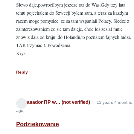
Slowo daje,powrocilbym jeszcze raz do Was.Gdy trzy lata
temu pojechalem do Szwecji bylem sam, a teraz za kazdym
razem moge pomyslec, ze sa tam wspaniali Polacy. Sledze z
zainteresowaniem co sie tam dzieje, choc los zeslal mnie
znow z dala od kraju ,do Holandii,to poznalem fajnych ludzi.
TAK trzymac !. Powodzenia
Krys
Reply
Ambasador RP w… (not verified)
13 years 4 months
ago
Podziekowanie