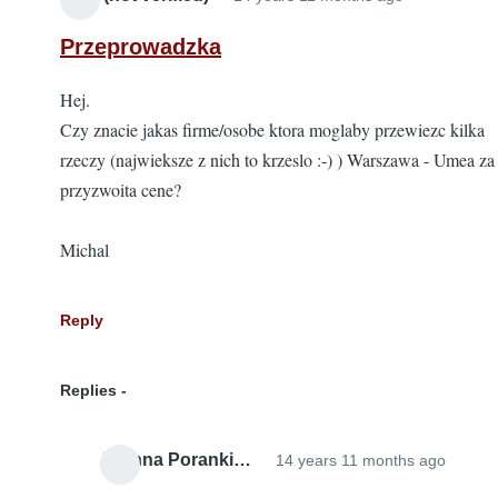
Przeprowadzka
Hej.
Czy znacie jakas firme/osobe ktora moglaby przewiezc kilka
rzeczy (najwieksze z nich to krzeslo :-) ) Warszawa - Umea za
przyzwoita cene?
Michal
Reply
Replies
Joanna Poranki…
14 years 11 months ago
In