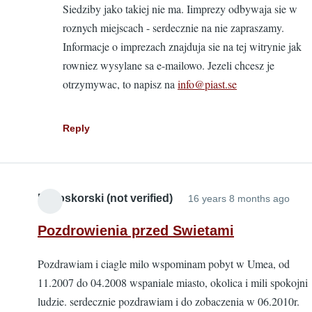
Siedziby jako takiej nie ma. Iimprezy odbywaja sie w
Pozdro
roznych miejscach - serdecznie na nie zapraszamy.
by
Informacje o imprezach znajduja sie na tej witrynie jak
Kamins
rowniez wysylane sa e-mailowo. Jezeli chcesz je
(not
otrzymywac, to napisz na
info@piast.se
verified
Reply
Bialoskorski (not verified)
16 years 8 months ago
Pozdrowienia przed Swietami
Pozdrawiam i ciagle milo wspominam pobyt w Umea, od
11.2007 do 04.2008 wspaniale miasto, okolica i mili spokojni
ludzie. serdecznie pozdrawiam i do zobaczenia w 06.2010r.