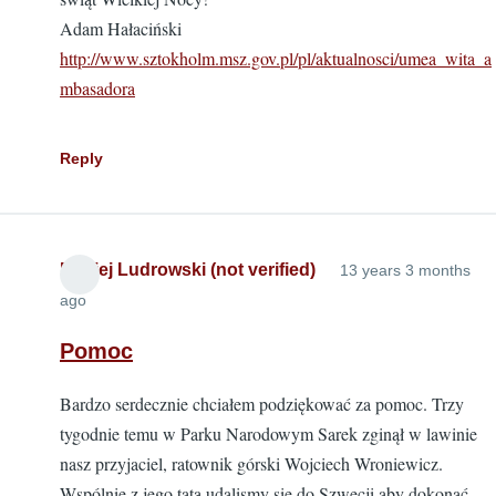
Adam Hałaciński
http://www.sztokholm.msz.gov.pl/pl/aktualnosci/umea_wita_a
mbasadora
Reply
Maciej Ludrowski (not verified)
13 years 3 months
ago
Pomoc
Bardzo serdecznie chciałem podziękować za pomoc. Trzy
tygodnie temu w Parku Narodowym Sarek zginął w lawinie
nasz przyjaciel, ratownik górski Wojciech Wroniewicz.
Wspólnie z jego tatą udalismy się do Szwecji aby dokonać