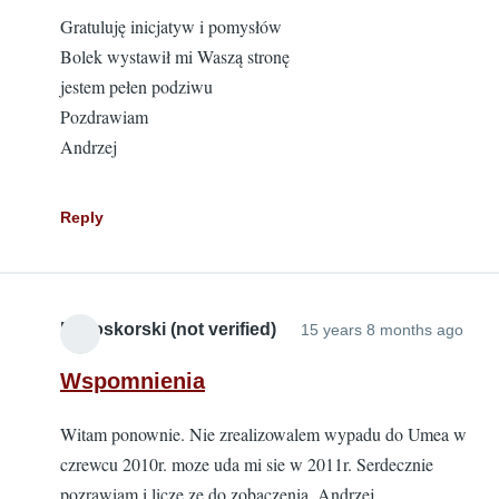
Gratuluję inicjatyw i pomysłów
Bolek wystawił mi Waszą stronę
jestem pełen podziwu
Pozdrawiam
Andrzej
Reply
Bialoskorski (not verified)
15 years 8 months ago
Wspomnienia
Witam ponownie. Nie zrealizowalem wypadu do Umea w
czrewcu 2010r. moze uda mi sie w 2011r. Serdecznie
pozrawiam i licze ze do zobaczenia .Andrzej