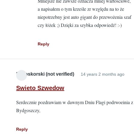
Mniejsze nie zawsze oznacza mniej wartościowe,
d
a napisałem o tym krześle zr względu na to że
U
niepotrzebny jest auto gigant do przewożenia szaf
b
czy łóżek ;) Dzięki za szybka odpowiedź! :-)
J
P
Reply
Bialoskorski (not verified)
14 years 2 months ago
Swieto Szwedow
Serdecznie pozdrawiam w dawnym Dniu Flagi podrwoeinia z
Bydgoszczy,
Reply