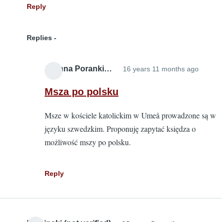
Reply
Replies
Joanna Poranki…
16 years 11 months ago
In
reply
Msza po polsku
to
Msze w kościele katolickim w Umeå prowadzone są w
Fajna
języku szwedzkim. Proponuję zapytać księdza o
strona
możliwość mszy po polsku.
nape
z
niej
Reply
by
Fenry
(not