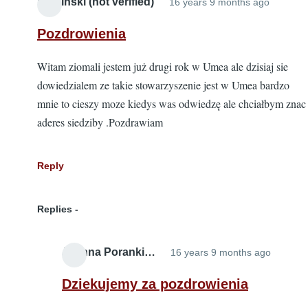
Kaminski (not verified)
16 years 9 months ago
verifie
Pozdrowienia
Witam ziomali jestem już drugi rok w Umea ale dzisiaj sie
dowiedzialem ze takie stowarzyszenie jest w Umea bardzo
mnie to cieszy moze kiedys was odwiedzę ale chciałbym znac
aderes siedziby .Pozdrawiam
Reply
Replies
Joanna Poranki…
16 years 9 months ago
In
reply
Dziekujemy za pozdrowienia
to