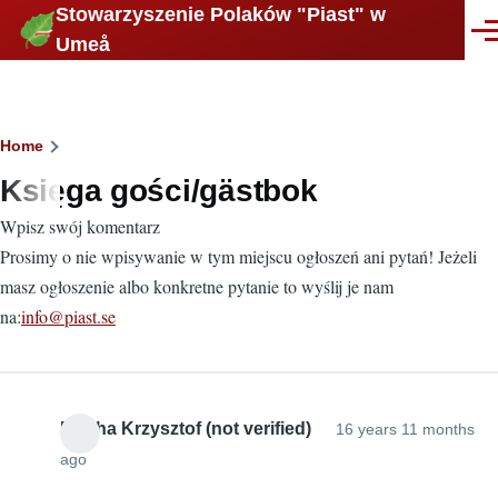
Stowarzyszenie Polaków "Piast" w
Skip to main content
Men
Umeå
Breadcrumb
Home
Księga gości/gästbok
Wpisz swój komentarz
Prosimy o nie wpisywanie w tym miejscu ogłoszeń ani pytań! Jeżeli
masz ogłoszenie albo konkretne pytanie to wyślij je nam
na:
info@piast.se
Mucha Krzysztof (not verified)
16 years 11 months
ago