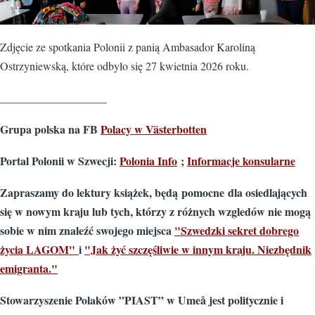
Zdjęcie ze spotkania Polonii z panią Ambasador Karoliną
Ostrzyniewską, które odbyło się 27 kwietnia 2026 roku.
___________________
Grupa polska na FB
Polacy w Västerbotten
Portal Polonii w Szwecji:
Polonia Info
;
Informacje konsularne
Zapraszamy do lektury książek, będą pomocne dla osiedlających
się w nowym kraju lub tych, którzy z różnych wzgledów nie mogą
sobie w nim znaleźć swojego miejsca
"Szwedzki sekret dobrego
życia LAGOM"
i
"Jak żyć szczęśliwie w innym kraju. Niezbędnik
emigranta."
Stowarzyszenie Polaków ”PIAST” w Umeå jest politycznie i