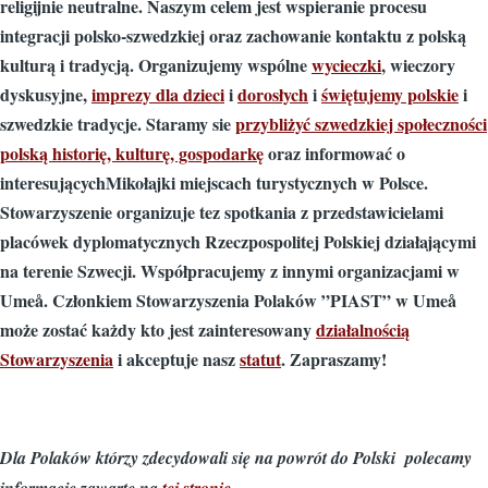
religijnie neutralne. Naszym celem jest wspieranie procesu
integracji polsko-szwedzkiej oraz zachowanie kontaktu z polską
kulturą i tradycją. Organizujemy wspólne
wycieczki
, wieczory
dyskusyjne,
imprezy dla dzieci
i
dorosłych
i
świętujemy polskie
i
szwedzkie tradycje. Staramy sie
przybliżyć szwedzkiej społeczności
polską historię, kulturę, gospodarkę
oraz informować o
interesującychMikołajki miejscach turystycznych w Polsce.
Stowarzyszenie organizuje tez spotkania z przedstawicielami
placówek dyplomatycznych Rzeczpospolitej Polskiej działającymi
na terenie Szwecji. Współpracujemy z innymi organizacjami w
Umeå. Członkiem Stowarzyszenia Polaków ”PIAST” w Umeå
może zostać każdy kto jest zainteresowany
działalnością
Stowarzyszenia
i akceptuje nasz
statut
. Zapraszamy!
Dla Polaków którzy zdecydowali się na powrót do Polski polecamy
informacje zawarte na
tej stronie
.